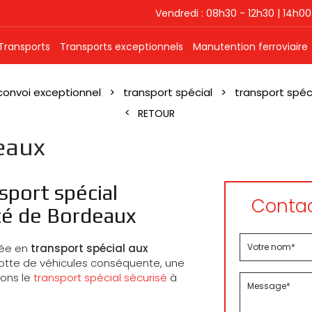
Vendredi : 08h30 - 12h30 | 14h00
Transports
Transports exceptionnels
Manutention ferroviaire
convoi exceptionnel
transport spécial
transport spéc
RETOUR
eaux
sport spécial
Contac
té de Bordeaux
sée en
transport spécial aux
lotte de véhicules conséquente, une
rons le
transport spécial sécurisé
à