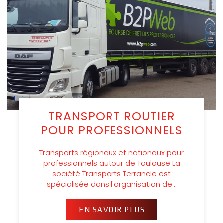
TRANSPORT ROUTIER
POUR PROFESSIONNELS
Transports régionaux et nationaux pour
professionnels autour de Toulouse La
société Transports Terrancle est
spécialisée dans l'organisation de…
EN SAVOIR PLUS