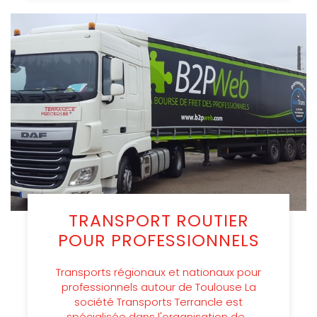
TRANSPORT ROUTIER
POUR PROFESSIONNELS
Transports régionaux et nationaux pour
professionnels autour de Toulouse La
société Transports Terrancle est
spécialisée dans l'organisation de…