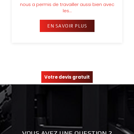
nous a permis de travailler aussi bien avec
les…
EN SAVOIR PLUS
Votre devis gratuit
VOUS AVEZ UNE QUESTION ?