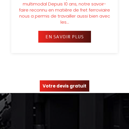
multimodal Depuis 10 ans, notre savoir-
faire reconnu en matière de fret ferroviaire
nous a permis de travailler aussi bien avec
les…
EN SAVOIR PLUS
Votre devis gratuit