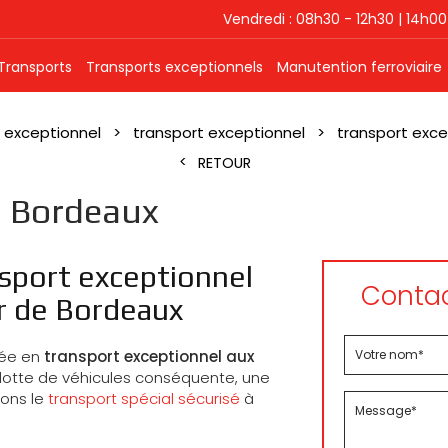
Vendredi : 08h30 - 12h30 | 14h00
Transports
Transports exceptionnels
Manutention ferroviaire
 exceptionnel
transport exceptionnel
transport exce
RETOUR
l Bordeaux
nsport exceptionnel
Contac
r de Bordeaux
sée en
transport exceptionnel aux
flotte de véhicules conséquente, une
rons le
transport spécial sécurisé
à