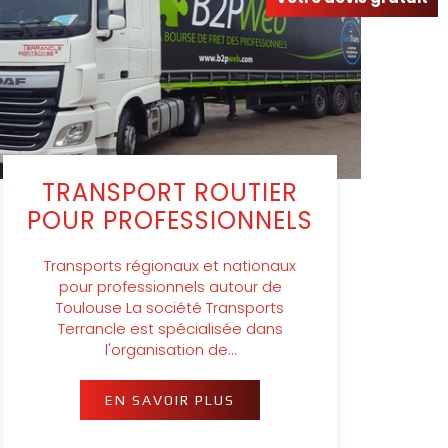
TRANSPORT ROUTIER
POUR PROFESSIONNELS
Transports régionaux et nationaux
pour professionnels autour de
Toulouse La société Transports
Terrancle est spécialisée dans
l'organisation de…
EN SAVOIR PLUS